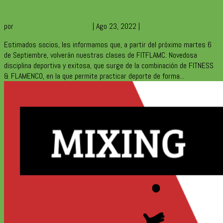
por
Redaccion Club de Campo
|
Ago 23, 2022
|
Deportes
Estimados socios, les informamos que, a partir del próximo martes 6
de Septiembre, volverán nuestras clases de FITFLAMC. Novedosa
disciplina deportiva y exitosa, que surge de la combinación de FITNESS
& FLAMENCO, en la que permite practicar deporte de forma...