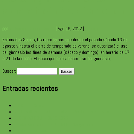
semana hasta fin de temporada
por
Redaccion Club de Campo
|
Ago 19, 2022
|
Deportes
Estimados Socios; Os recordamos que desde el pasado sábado 13 de
agosto y hasta el cierre de temporada de verano, se autorizará el uso
del gimnasio los fines de semana (sábado y domingo), en horario de 17
a 21 de la noche. El socio que quiera hacer uso del gimnasio,...
« Entradas más antiguas
Buscar:
Entradas recientes
XIV Cocido Solidario
Visita cultural: «La Catedral de Jaén. La mirada del arquitecto»
RESERVAS COMUNIONES 2026
Senderismo «Nacimiento del Río Gargantón»
Planta fotovoltaica Club de Campo