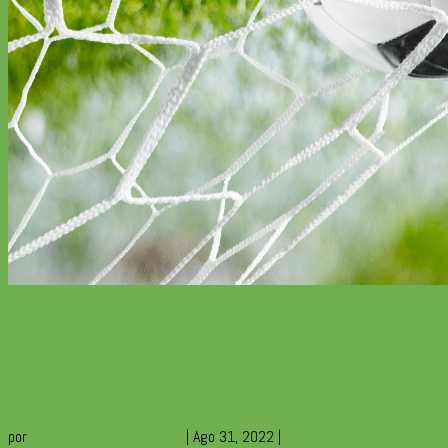
Escuela de Fútbol Club de Campo
de Jaén
por
Redaccion Club de Campo
|
Ago 31, 2022
|
Deportes