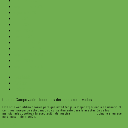
octubre 2020
septiembre 2020
agosto 2020
julio 2020
junio 2020
mayo 2020
marzo 2020
diciembre 2019
noviembre 2019
septiembre 2019
mayo 2019
septiembre 2018
Facebook
Twitter
Instagram
Club de Campo Jaén. Todos los derechos reservados
Este sitio web utiliza cookies para que usted tenga la mejor experiencia de usuario. Si
continúa navegando está dando su consentimiento para la aceptación de las
mencionadas cookies y la aceptación de nuestra
política de cookies
, pinche el enlace
para mayor información.
plugin cookies
ACEPTAR